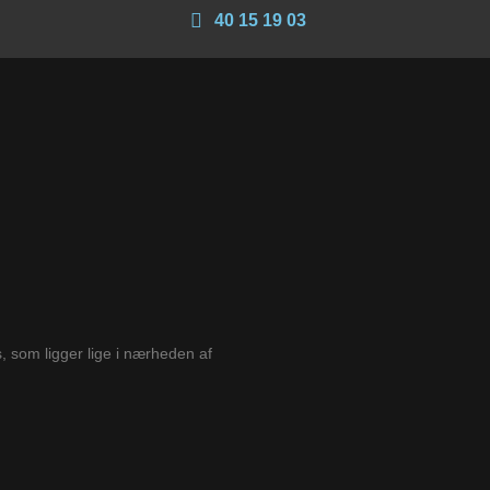
40 15 19 03
 som ligger lige i nærheden af